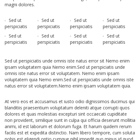
magni dolores.
Sed ut
Sed ut
Sed ut
Sed ut
perspiciatis
perspiciatis
perspiciatis
perspiciatis
Sed ut
Sed ut
Sed ut
Sed ut
perspiciatis
perspiciatis
perspiciatis
perspiciatis
Sed ut perspiciatis unde omnis iste natus error sit Nemo enim
ipsam voluptatem quia Nemo enim.Sed ut perspiciatis unde
omnis iste natus error sit voluptatem. Nemo enim ipsam
voluptatem quia Nemo enim.Sed ut perspiciatis unde omnis iste
natus error sit voluptatem.Nemo enim ipsam voluptatem quia.
At vero eos et accusamus et iusto odio dignissimos ducimus qui
blanditiis praesentium voluptatum deleniti atque corrupti quos
dolores et quas molestias excepturi sint occaecati cupiditate
non provident, similique sunt in culpa qui officia deserunt mollitia
animi, id est laborum et dolorum fuga. Et harum quidem rerum
facilis est et expedita distinctio. Nam libero tempore, cum soluta
nobis est eligendi optio cumque nihil impedit quo minus id quod