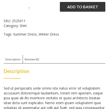
ADD TO BASKET
Red
Shirt
SKU:
2525011
Category:
Shirt
quantity
Tags:
Summer Dress
,
Winter Dress
Description
Reviews (0)
Description
Sed ut perspiciatis unde omnis iste natus error sit voluptatem
accusaum doloremque laudantium, totam rem aperiam, eaque
ipsa quae ab illo inventore veritatis et quasi architecto beatae
vitae dicta sunt explicabo. Nemo enim ipsam voluptatem quia
voluptas sit aspernatur aut odit aut fugit, sed quia consequuntur