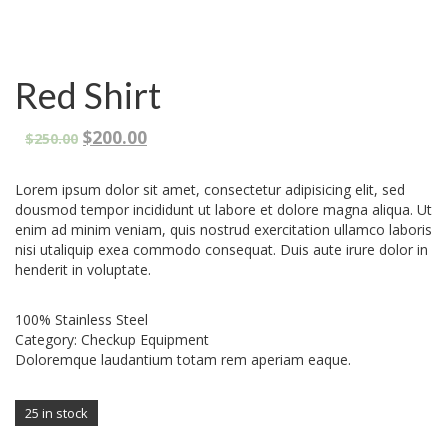
Red Shirt
Original
Current
$
200.00
$
250.00
price
price
was:
is:
Lorem ipsum dolor sit amet, consectetur adipisicing elit, sed
$250.00.
$200.00.
dousmod tempor incididunt ut labore et dolore magna aliqua. Ut
enim ad minim veniam, quis nostrud exercitation ullamco laboris
nisi utaliquip exea commodo consequat. Duis aute irure dolor in
henderit in voluptate.
100% Stainless Steel
Category: Checkup Equipment
Doloremque laudantium totam rem aperiam eaque.
25 in stock